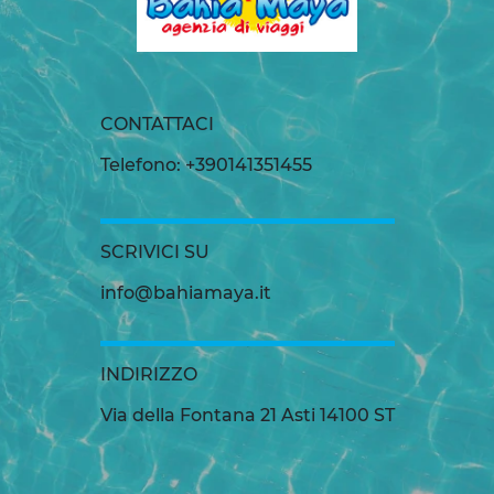
CONTATTACI
Telefono: +390141351455
SCRIVICI SU
info@bahiamaya.it
INDIRIZZO
Via della Fontana 21 Asti 14100 ST