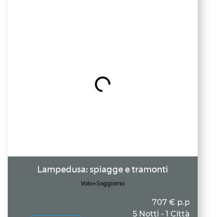
Lampedusa: spiagge e tramonti
Volo+Soggiorno
707 € p.p
5 Notti - 1 Città