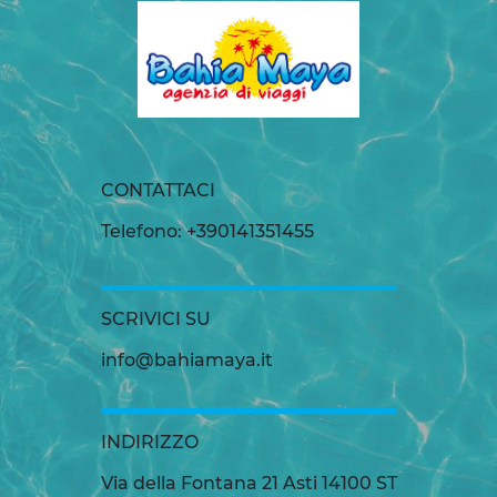
CONTATTACI
Telefono: +390141351455
SCRIVICI SU
info@bahiamaya.it
INDIRIZZO
Via della Fontana 21 Asti 14100 ST